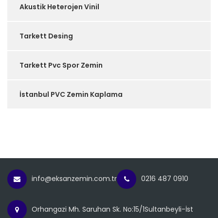
Akustik Heterojen Vinil
Tarkett Desing
Tarkett Pvc Spor Zemin
İstanbul PVC Zemin Kaplama
info@eksanzemin.com.tr
0216 487 0910
Orhangazi Mh. Saruhan Sk. No:15/1Sultanbeyli-İst