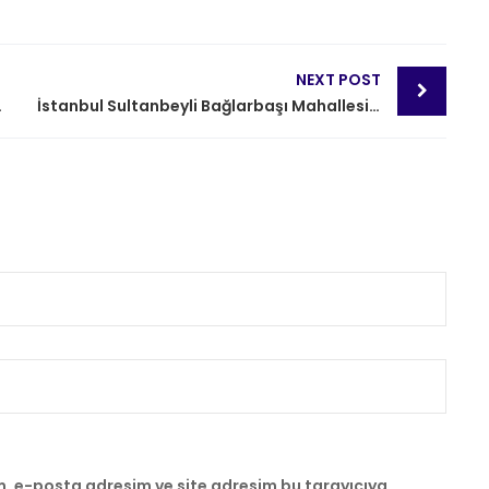
NEXT POST
Zemin Kaplama
İstanbul Sultanbeyli Bağlarbaşı Mahallesi PVC Zemin Kaplama
m, e-posta adresim ve site adresim bu tarayıcıya