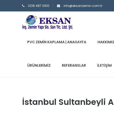
: 0216 487 0910
: info@eksanzemin.com.tr
PVC ZEMIN KAPLAMA | ANASAYFA
HAKKIMI
ÜRÜNLERIMIZ
REFERANSLAR
İLETIŞIM
İstanbul Sultanbeyli