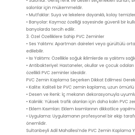
• Salonlar: Geniş renk ve desen seçenekleri sunan, 
salonlar için mükemmeldir.
• Mutfaklar: Suya ve lekelere dayanıklı, kolay temiz
• Banyolar: Kaymaz özelliği sayesinde güvenli bir k
banyolarda tercih edilir.
3. Özel Özelliklere Sahip PVC Zeminler
• Ses Yalıtımı: Apartman daireleri veya gürültülü ort
edilebilir.
• Isı Yalıtımı: Özellikle soğuk iklimlerde ısı yalıtımı 
• Antibakteriyel: Hastaneler, okullar ve çocuk odaları
özellikli PVC zeminler idealdir.
PVC Zemin Kaplama Seçerken Dikkat Edilmesi Gerek
• Kalite: Kaliteli bir PVC zemin kaplama, uzun ömürlü 
• Desen ve Renk: İç mekanın dekorasyonuyla uyumlu
• Kalınlık: Yüksek trafik alanları için daha kalın PVC ze
• Eklem Kısımları: Eklem kısımlarının dikkatlice yapılma
• Uygulama: Uygulamanın profesyonel bir ekip taraf
önemlidir.
Sultanbeyli Adil Mahallesi’nde PVC Zemin Kaplama Y