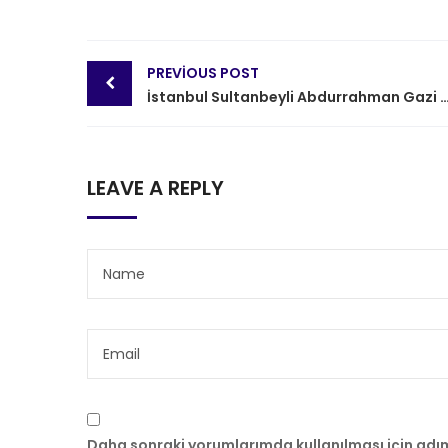
Post
PREVIOUS POST
navigation
İstanbul Sultanbeyli Abdurrahman Gazi Mahallesi PVC 
LEAVE A REPLY
Daha sonraki yorumlarımda kullanılması için adı