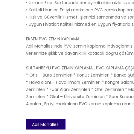
• Uzman Ekip: Sektöründe deneyimli ekibimizle size 
• Kaliteli Ürünler: En iyi markaların PVC zemin kaplama
• Hızlı ve Güvenilir Hizmet: İşlerinizi zamanında ve s
• Uygun Fiyatlar: Kaliteli hizmeti en uygun fiyatlarla
EKSEN PVC ZEMİN KAPLAMA
Adil Mahallesi’nde PVC zemin kaplama ihtiyaçlarınız i
yerlerinize şıklık ve dayanıklılık katacak doğru çözümle
SULTANBEYLİ PVC ZEMİN KAPLAMA , PVC KAPLAMA ÇEŞİ
* Ofis – Büro Zeminleri * Konut Zeminleri * Banka Ş
* Hava alanı – Hava limanı Zeminleri * Kongre Salon
Zeminleri * Fuar Alanı Zeminleri * Otel Zeminleri *
Zeminleri * Okul – Üniversite Zeminleri * Spor Salon
Alanları , En iyi markaların PVC zemin kaplama ürünler
Adil Mahallesi