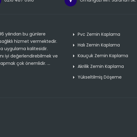
0216 487 0910
Orhangazi Mh. Saruhan Sk. N
1996 yılından bu günlere
Pvc Zemin Kaplama
sağlıklı hizmet vermektedir.
Halı Zemin Kaplama
a uygulama kalitesidir.
Kauçuk Zemin Kaplama
ı iyi değerlendirebilmek ve
yapmak çok önemlidir. ...
Akrilik Zemin Kaplama
Yükseltilmiş Döşeme