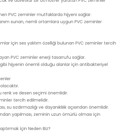
sıcak ve davetkar bir atmosfer yaratan PVC zeminler
lenen PVC zeminler mutfaklarda hijyeni sağlar.
ullanım sunan, nemli ortamlara uygun PVC zeminler
amlar için ses yalıtım özelliği bulunan PVC zeminler tercih
sağlayan PVC zeminler enerji tasarrufu sağlar.
 gibi hijyenin önemli olduğu alanlar için antibakteriyel
enler
olacaktır.
 renk ve desen seçimi önemlidir.
minler tercih edilmelidir.
sı, su sızdırmazlığı ve dayanıklılık açısından önemlidir.
ından yapılması, zeminin uzun ömürlü olması için
aptırmak İçin Neden Biz?