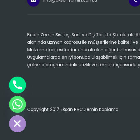
info@eksanzemin.com.tr
Eksan Zemin Sis. İnş. San. ve Dış Tic. Ltd Şti. olarak 
alanında uzman kadrosu ile müşterilerine kaliteli ve 
Malzeme kalitesi kadar önemli olan diğer bir husus d
Uygulamalarda en iyi sonuca ulaşabilmek için zaman
çalışma programındaki titizlik ve temizlik içerisinde 
Copyright 2017 Eksan PVC Zemin Kaplama
de chaty