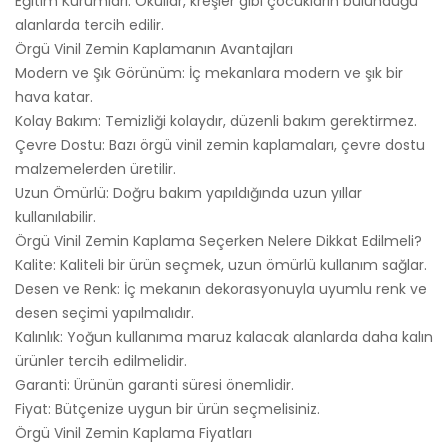
Eğitim Kurumları: Okullar, kreşler gibi çocukların bulunduğu
alanlarda tercih edilir.
Örgü Vinil Zemin Kaplamanın Avantajları
Modern ve Şık Görünüm: İç mekanlara modern ve şık bir
hava katar.
Kolay Bakım: Temizliği kolaydır, düzenli bakım gerektirmez.
Çevre Dostu: Bazı örgü vinil zemin kaplamaları, çevre dostu
malzemelerden üretilir.
Uzun Ömürlü: Doğru bakım yapıldığında uzun yıllar
kullanılabilir.
Örgü Vinil Zemin Kaplama Seçerken Nelere Dikkat Edilmeli?
Kalite: Kaliteli bir ürün seçmek, uzun ömürlü kullanım sağlar.
Desen ve Renk: İç mekanın dekorasyonuyla uyumlu renk ve
desen seçimi yapılmalıdır.
Kalınlık: Yoğun kullanıma maruz kalacak alanlarda daha kalın
ürünler tercih edilmelidir.
Garanti: Ürünün garanti süresi önemlidir.
Fiyat: Bütçenize uygun bir ürün seçmelisiniz.
Örgü Vinil Zemin Kaplama Fiyatları