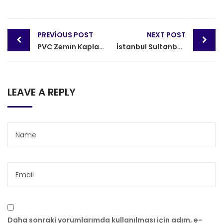
Post
PREVIOUS POST
NEXT POST
navigation
PVC Zemin Kaplama İstanbul
İstanbul Sultanbeyli Abdurrahman Gazi Mahallesi PVC Zemin Kaplama
LEAVE A REPLY
Daha sonraki yorumlarımda kullanılması için adım, e-