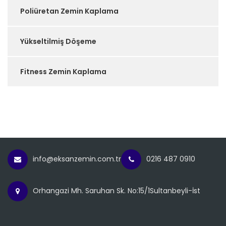
Poliüretan Zemin Kaplama
Yükseltilmiş Döşeme
Fitness Zemin Kaplama
info@eksanzemin.com.tr
0216 487 0910
Orhangazi Mh. Saruhan Sk. No:15/1Sultanbeyli-İst