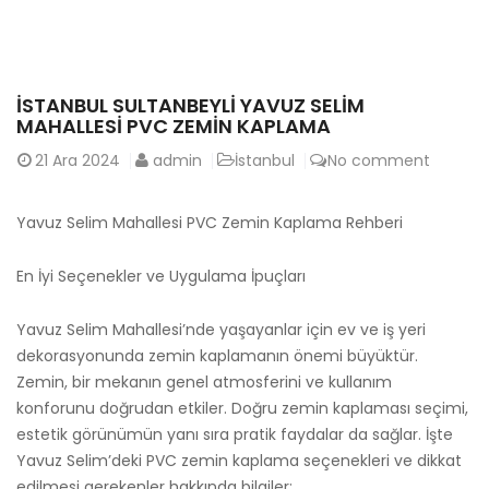
İSTANBUL SULTANBEYLI YAVUZ SELIM
MAHALLESI PVC ZEMIN KAPLAMA
21
Ara 2024
admin
İstanbul
No comment
Yavuz Selim Mahallesi PVC Zemin Kaplama Rehberi
En İyi Seçenekler ve Uygulama İpuçları
Yavuz Selim Mahallesi’nde yaşayanlar için ev ve iş yeri
dekorasyonunda zemin kaplamanın önemi büyüktür.
Zemin, bir mekanın genel atmosferini ve kullanım
konforunu doğrudan etkiler. Doğru zemin kaplaması seçimi,
estetik görünümün yanı sıra pratik faydalar da sağlar. İşte
Yavuz Selim’deki PVC zemin kaplama seçenekleri ve dikkat
edilmesi gerekenler hakkında bilgiler: