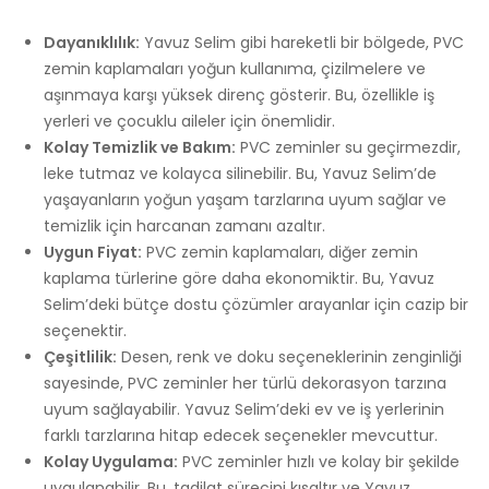
Dayanıklılık:
Yavuz Selim gibi hareketli bir bölgede, PVC
zemin kaplamaları yoğun kullanıma, çizilmelere ve
aşınmaya karşı yüksek direnç gösterir. Bu, özellikle iş
yerleri ve çocuklu aileler için önemlidir.
Kolay Temizlik ve Bakım:
PVC zeminler su geçirmezdir,
leke tutmaz ve kolayca silinebilir. Bu, Yavuz Selim’de
yaşayanların yoğun yaşam tarzlarına uyum sağlar ve
temizlik için harcanan zamanı azaltır.
Uygun Fiyat:
PVC zemin kaplamaları, diğer zemin
kaplama türlerine göre daha ekonomiktir. Bu, Yavuz
Selim’deki bütçe dostu çözümler arayanlar için cazip bir
seçenektir.
Çeşitlilik:
Desen, renk ve doku seçeneklerinin zenginliği
sayesinde, PVC zeminler her türlü dekorasyon tarzına
uyum sağlayabilir. Yavuz Selim’deki ev ve iş yerlerinin
farklı tarzlarına hitap edecek seçenekler mevcuttur.
Kolay Uygulama:
PVC zeminler hızlı ve kolay bir şekilde
uygulanabilir. Bu, tadilat sürecini kısaltır ve Yavuz