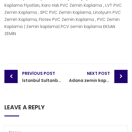
Kaplama Fiyatları, Karo Halı PVC Zemin Kaplama , LVT PVC
Zemin Kaplama , SPC PVC Zemin Kaplama, Linolyum PVC
Zemin Kaplama, Flotex PVC Zemin Kaplama , PVC Zemin
Kaplama | Zemin kaplama| PCV zemin kaplama EKSAN
ZEMİN
Post
PREVIOUS POST
NEXT POST
navigation
İstanbul Sultanbeyli Merkez PVC Zemin Kaplama
Adana zemin kaplama
LEAVE A REPLY