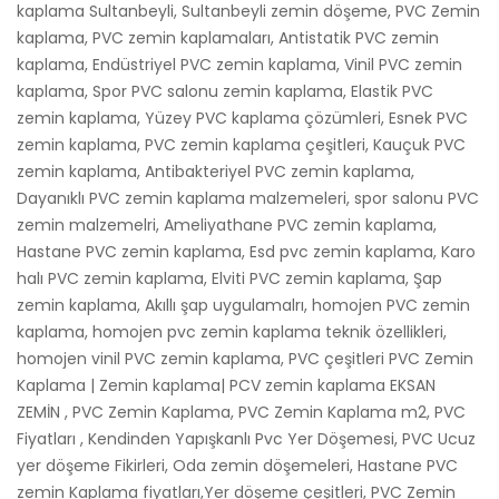
kaplama Sultanbeyli, Sultanbeyli zemin döşeme, PVC Zemin
kaplama, PVC zemin kaplamaları, Antistatik PVC zemin
kaplama, Endüstriyel PVC zemin kaplama, Vinil PVC zemin
kaplama, Spor PVC salonu zemin kaplama, Elastik PVC
zemin kaplama, Yüzey PVC kaplama çözümleri, Esnek PVC
zemin kaplama, PVC zemin kaplama çeşitleri, Kauçuk PVC
zemin kaplama, Antibakteriyel PVC zemin kaplama,
Dayanıklı PVC zemin kaplama malzemeleri, spor salonu PVC
zemin malzemelri, Ameliyathane PVC zemin kaplama,
Hastane PVC zemin kaplama, Esd pvc zemin kaplama, Karo
halı PVC zemin kaplama, Elviti PVC zemin kaplama, Şap
zemin kaplama, Akıllı şap uygulamalrı, homojen PVC zemin
kaplama, homojen pvc zemin kaplama teknik özellikleri,
homojen vinil PVC zemin kaplama, PVC çeşitleri PVC Zemin
Kaplama | Zemin kaplama| PCV zemin kaplama EKSAN
ZEMİN , PVC Zemin Kaplama, PVC Zemin Kaplama m2, PVC
Fiyatları , Kendinden Yapışkanlı Pvc Yer Döşemesi, PVC Ucuz
yer döşeme Fikirleri, Oda zemin döşemeleri, Hastane PVC
zemin Kaplama fiyatları,Yer döşeme çeşitleri, PVC Zemin