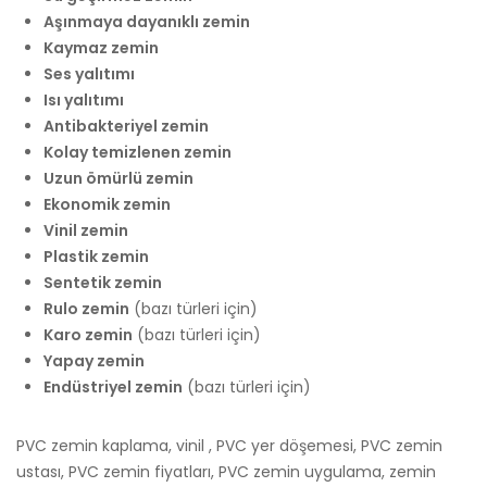
Aşınmaya dayanıklı zemin
Kaymaz zemin
Ses yalıtımı
Isı yalıtımı
Antibakteriyel zemin
Kolay temizlenen zemin
Uzun ömürlü zemin
Ekonomik zemin
Vinil zemin
Plastik zemin
Sentetik zemin
Rulo zemin
(bazı türleri için)
Karo zemin
(bazı türleri için)
Yapay zemin
Endüstriyel zemin
(bazı türleri için)
PVC zemin kaplama, vinil , PVC yer döşemesi, PVC zemin
ustası, PVC zemin fiyatları, PVC zemin uygulama, zemin